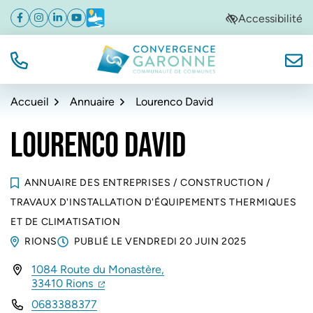
Gestion des traceurs
Aller
Aller
Aller
Accessibilité
Facebook
(ouverture dans un nouvel onglet)
Instagram
(ouverture dans un nouvel onglet)
Linkedin
(ouverture dans un nouvel onglet)
YouTube
(ouverture dans un nouvel onglet)
Météo
(ouverture dans un nouvel onglet)
à
au
au
la
contenu
pied
navigation
de
TÉL.
NOUS
Convergence Garonne
page
Accueil
Annuaire
Lourenco David
LOURENCO DAVID
ANNUAIRE DES ENTREPRISES
/
CONSTRUCTION
/
TRAVAUX D'INSTALLATION D'ÉQUIPEMENTS THERMIQUES
ET DE CLIMATISATION
RIONS
PUBLIÉ LE
VENDREDI 20 JUIN 2025
1084 Route du Monastère,
INFOS UTILES
(ouverture dans un nouvel onglet)
(ouverture dans un nouvel onglet)
33410 Rions
0683388377