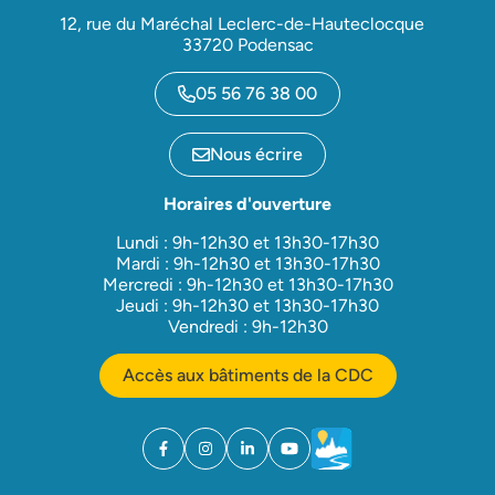
12, rue du Maréchal Leclerc-de-Hauteclocque
33720 Podensac
05 56 76 38 00
Nous écrire
Horaires d'ouverture
Lundi : 9h-12h30 et 13h30-17h30
Mardi : 9h-12h30 et 13h30-17h30
Mercredi : 9h-12h30 et 13h30-17h30
Jeudi : 9h-12h30 et 13h30-17h30
Vendredi : 9h-12h30
Accès aux bâtiments de la CDC
Facebook
(ouverture dans un nouvel onglet)
Instagram
(ouverture dans un nouvel onglet)
Linkedin
(ouverture dans un nouvel onglet)
YouTube
(ouverture dans un nouvel ong
Météo
(ouverture dans un nouv