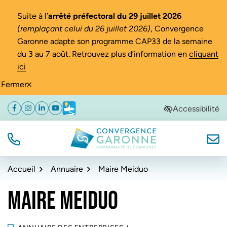
Gestion des traceurs
Suite à l’
arrêté préfectoral du 29 juillet 2026
(remplaçant celui du 26 juillet 2026)
, Convergence
Garonne adapte son programme CAP33 de la semaine
du 3 au 7 août. Retrouvez plus d’information en
cliquant
ici
Fermer
Aller
Aller
Aller
Accessibilité
Facebook
(ouverture dans un nouvel onglet)
Instagram
(ouverture dans un nouvel onglet)
Linkedin
(ouverture dans un nouvel onglet)
YouTube
(ouverture dans un nouvel onglet)
Météo
(ouverture dans un nouvel onglet)
à
au
au
la
contenu
pied
navigation
de
TÉL.
NOUS
Convergence Garonne
page
Accueil
Annuaire
Maire Meiduo
MAIRE MEIDUO