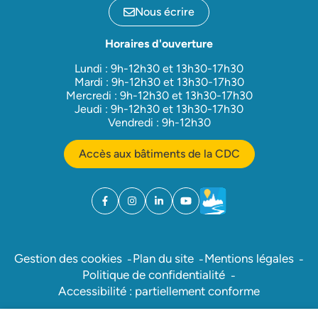
Nous écrire
Horaires d'ouverture
Lundi : 9h-12h30 et 13h30-17h30
Mardi : 9h-12h30 et 13h30-17h30
Mercredi : 9h-12h30 et 13h30-17h30
Jeudi : 9h-12h30 et 13h30-17h30
Vendredi : 9h-12h30
Accès aux bâtiments de la CDC
Facebook
(ouverture dans un nouvel onglet)
Instagram
(ouverture dans un nouvel onglet)
Linkedin
(ouverture dans un nouvel onglet)
YouTube
(ouverture dans un nouvel ong
Météo
(ouverture dans un nouv
Gestion des cookies
Plan du site
Mentions légales
Politique de confidentialité
Accessibilité : partiellement conforme