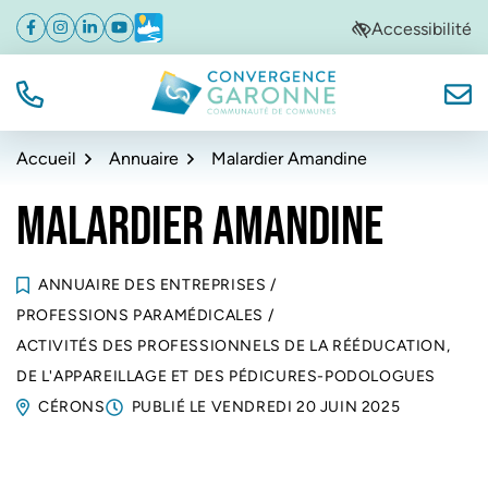
Gestion des traceurs
Aller
Aller
Aller
Accessibilité
Facebook
(ouverture dans un nouvel onglet)
Instagram
(ouverture dans un nouvel onglet)
Linkedin
(ouverture dans un nouvel onglet)
YouTube
(ouverture dans un nouvel onglet)
Météo
(ouverture dans un nouvel onglet)
à
au
au
la
contenu
pied
navigation
de
TÉL.
NOUS
Convergence Garonne
page
Accueil
Annuaire
Malardier Amandine
MALARDIER AMANDINE
ANNUAIRE DES ENTREPRISES
/
PROFESSIONS PARAMÉDICALES
/
ACTIVITÉS DES PROFESSIONNELS DE LA RÉÉDUCATION,
DE L'APPAREILLAGE ET DES PÉDICURES-PODOLOGUES
CÉRONS
PUBLIÉ LE
VENDREDI 20 JUIN 2025