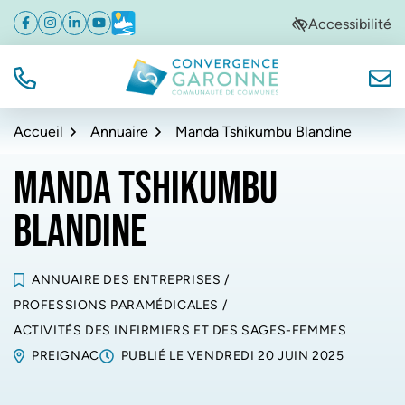
Gestion des traceurs
Aller
Aller
Aller
Accessibilité
Facebook
(ouverture dans un nouvel onglet)
Instagram
(ouverture dans un nouvel onglet)
Linkedin
(ouverture dans un nouvel onglet)
YouTube
(ouverture dans un nouvel onglet)
Météo
(ouverture dans un nouvel onglet)
à
au
au
la
contenu
pied
navigation
de
TÉL.
NOUS
Convergence Garonne
page
Accueil
Annuaire
Manda Tshikumbu Blandine
MANDA TSHIKUMBU
BLANDINE
ANNUAIRE DES ENTREPRISES
/
PROFESSIONS PARAMÉDICALES
/
ACTIVITÉS DES INFIRMIERS ET DES SAGES-FEMMES
PREIGNAC
PUBLIÉ LE
VENDREDI 20 JUIN 2025