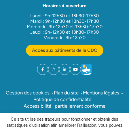
Horaires d'ouverture
Lundi : 9h-12h30 et 13h30-17h30
Mardi : 9h-12h30 et 13h30-17h30
Mercredi : 9h-12h30 et 13h30-17h30
Jeudi : 9h-12h30 et 13h30-17h30
Vendredi : 9h-12h30
Accès aux bâtiments de la CDC
Facebook
(ouverture dans un nouvel onglet)
Instagram
(ouverture dans un nouvel onglet)
Linkedin
(ouverture dans un nouvel onglet)
YouTube
(ouverture dans un nouvel ong
Météo
(ouverture dans un nouv
Gestion des cookies
Plan du site
Mentions légales
Politique de confidentialité
Accessibilité : partiellement conforme
Ce site utilise des traceurs pour fonctionner et obtenir des
Inovagora (ouverture dans un nou
Site réalisé par
statistiques d'utilisation afin améliorer l'utilisation, vous pouvez