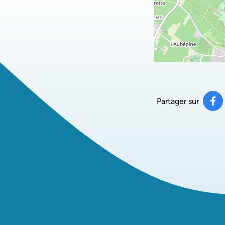
Partager sur
Pa
(ou