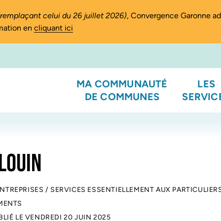
(remplaçant celui du 26 juillet 2026)
, Convergence Garonne a
rmation en
cliquant ici
MA COMMUNAUTÉ
LES
DE COMMUNES
SERVIC
LOUIN
ENTREPRISES
/
SERVICES ESSENTIELLEMENT AUX PARTICULIER
MENTS
BLIÉ LE
VENDREDI 20 JUIN 2025