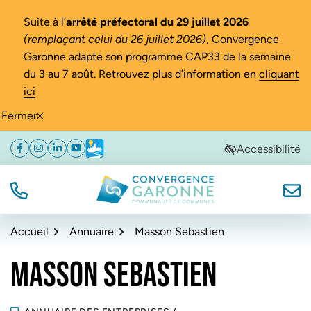
Gestion des traceurs
Suite à l’
arrêté préfectoral du 29 juillet 2026
(remplaçant celui du 26 juillet 2026)
, Convergence
Garonne adapte son programme CAP33 de la semaine
du 3 au 7 août. Retrouvez plus d’information en
cliquant
ici
Fermer
Aller
Aller
Aller
Accessibilité
Facebook
(ouverture dans un nouvel onglet)
Instagram
(ouverture dans un nouvel onglet)
Linkedin
(ouverture dans un nouvel onglet)
YouTube
(ouverture dans un nouvel onglet)
Météo
(ouverture dans un nouvel onglet)
à
au
au
la
contenu
pied
navigation
de
TÉL.
NOUS
Convergence Garonne
page
Accueil
Annuaire
Masson Sebastien
MASSON SEBASTIEN