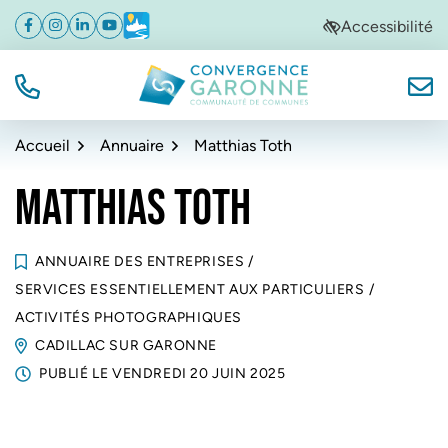
Gestion des traceurs
Aller
Aller
Aller
Accessibilité
Facebook
(ouverture dans un nouvel onglet)
Instagram
(ouverture dans un nouvel onglet)
Linkedin
(ouverture dans un nouvel onglet)
YouTube
(ouverture dans un nouvel onglet)
Météo
(ouverture dans un nouvel onglet)
à
au
au
la
contenu
pied
navigation
de
TÉL.
NOUS
Convergence Garonne
page
Accueil
Annuaire
Matthias Toth
MATTHIAS TOTH
ANNUAIRE DES ENTREPRISES
/
SERVICES ESSENTIELLEMENT AUX PARTICULIERS
/
ACTIVITÉS PHOTOGRAPHIQUES
CADILLAC SUR GARONNE
PUBLIÉ LE
VENDREDI 20 JUIN 2025