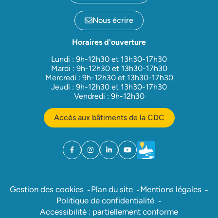
Nous écrire
Horaires d'ouverture
Lundi : 9h-12h30 et 13h30-17h30
Mardi : 9h-12h30 et 13h30-17h30
Mercredi : 9h-12h30 et 13h30-17h30
Jeudi : 9h-12h30 et 13h30-17h30
Vendredi : 9h-12h30
Accès aux bâtiments de la CDC
Facebook
(ouverture dans un nouvel onglet)
Instagram
(ouverture dans un nouvel onglet)
Linkedin
(ouverture dans un nouvel onglet)
YouTube
(ouverture dans un nouvel ong
Météo
(ouverture dans un nouv
Gestion des cookies
Plan du site
Mentions légales
Politique de confidentialité
Accessibilité : partiellement conforme