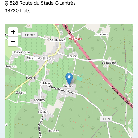
628 Route du Stade G.Lantrès,
33720 Illats
+
−