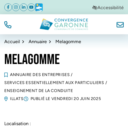
Gestion des traceurs
Aller
Aller
Aller
Accessibilité
Facebook
(ouverture dans un nouvel onglet)
Instagram
(ouverture dans un nouvel onglet)
Linkedin
(ouverture dans un nouvel onglet)
YouTube
(ouverture dans un nouvel onglet)
Météo
(ouverture dans un nouvel onglet)
à
au
au
la
contenu
pied
navigation
de
TÉL.
NOUS
Convergence Garonne
page
Accueil
Annuaire
Melagomme
MELAGOMME
ANNUAIRE DES ENTREPRISES
/
SERVICES ESSENTIELLEMENT AUX PARTICULIERS
/
ENSEIGNEMENT DE LA CONDUITE
ILLATS
PUBLIÉ LE
VENDREDI 20 JUIN 2025
Localisation :