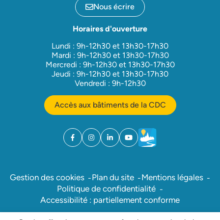
Nous écrire
Horaires d'ouverture
Lundi : 9h-12h30 et 13h30-17h30
Mardi : 9h-12h30 et 13h30-17h30
Mercredi : 9h-12h30 et 13h30-17h30
Jeudi : 9h-12h30 et 13h30-17h30
Vendredi : 9h-12h30
Accès aux bâtiments de la CDC
Facebook
(ouverture dans un nouvel onglet)
Instagram
(ouverture dans un nouvel onglet)
Linkedin
(ouverture dans un nouvel onglet)
YouTube
(ouverture dans un nouvel ong
Météo
(ouverture dans un nouv
Gestion des cookies
Plan du site
Mentions légales
Politique de confidentialité
Accessibilité : partiellement conforme