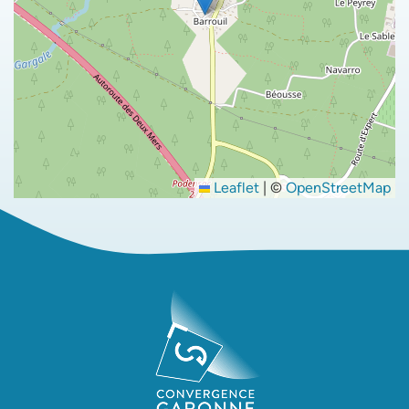
Leaflet
|
©
OpenStreetMap