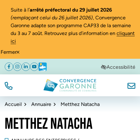
Gestion des traceurs
Suite à l’
arrêté préfectoral du 29 juillet 2026
(remplaçant celui du 26 juillet 2026)
, Convergence
Garonne adapte son programme CAP33 de la semaine
du 3 au 7 août. Retrouvez plus d’information en
cliquant
ici
Fermer
Aller
Aller
Aller
Accessibilité
Facebook
(ouverture dans un nouvel onglet)
Instagram
(ouverture dans un nouvel onglet)
Linkedin
(ouverture dans un nouvel onglet)
YouTube
(ouverture dans un nouvel onglet)
Météo
(ouverture dans un nouvel onglet)
à
au
au
la
contenu
pied
navigation
de
TÉL.
NOUS
Convergence Garonne
page
Accueil
Annuaire
Metthez Natacha
METTHEZ NATACHA