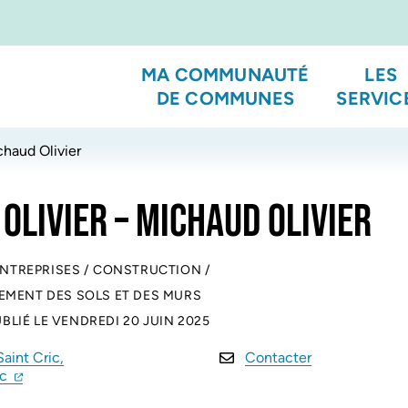
MA COMMUNAUTÉ
LES
DE COMMUNES
SERVIC
chaud Olivier
OLIVIER – MICHAUD OLIVIER
ENTREPRISES
/
CONSTRUCTION
/
EMENT DES SOLS ET DES MURS
UBLIÉ LE
VENDREDI 20 JUIN 2025
Saint Cric,
Contacter
(ouverture dans un nouvel onglet)
(ouverture dans un nouvel onglet)
ac