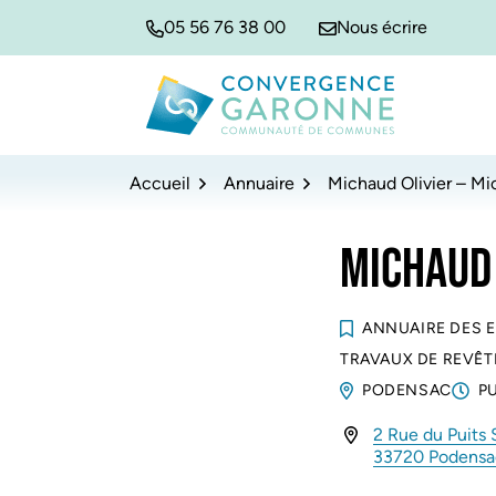
Gestion des traceurs
Aller
Aller
Aller
05 56 76 38 00
Nous écrire
à
au
au
la
contenu
pied
navigation
de
Convergence Garonne
page
Accueil
Annuaire
Michaud Olivier – Mi
MICHAUD 
ANNUAIRE DES 
TRAVAUX DE REVÊT
PODENSAC
P
2 Rue du Puits 
INFOS UTILES
33720 Podens