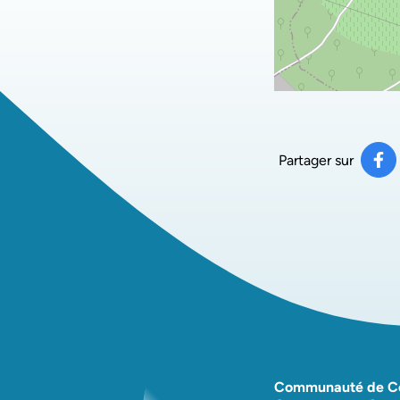
Partager sur
Pa
(ou
Communauté de 