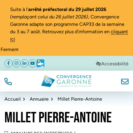
Gestion des traceurs
Suite à l’
arrêté préfectoral du 29 juillet 2026
(remplaçant celui du 26 juillet 2026)
, Convergence
Garonne adapte son programme CAP33 de la semaine
du 3 au 7 août. Retrouvez plus d’information en
cliquant
ici
Fermer
Aller
Aller
Aller
Accessibilité
Facebook
(ouverture dans un nouvel onglet)
Instagram
(ouverture dans un nouvel onglet)
Linkedin
(ouverture dans un nouvel onglet)
YouTube
(ouverture dans un nouvel onglet)
Météo
(ouverture dans un nouvel onglet)
à
au
au
la
contenu
pied
navigation
de
TÉL.
NOUS
Convergence Garonne
page
Accueil
Annuaire
Millet Pierre-Antoine
MILLET PIERRE-ANTOINE