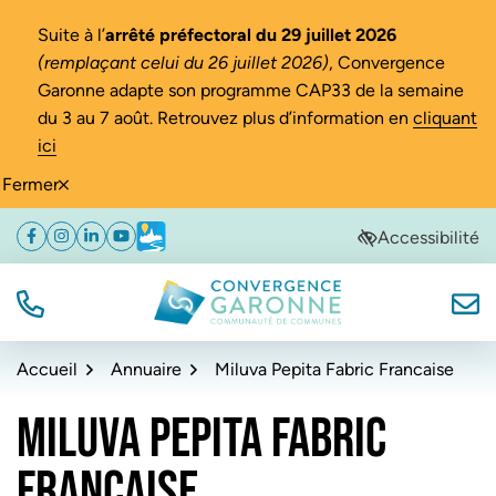
Gestion des traceurs
Suite à l’
arrêté préfectoral du 29 juillet 2026
(remplaçant celui du 26 juillet 2026)
, Convergence
Garonne adapte son programme CAP33 de la semaine
du 3 au 7 août. Retrouvez plus d’information en
cliquant
ici
Fermer
Aller
Aller
Aller
Accessibilité
Facebook
(ouverture dans un nouvel onglet)
Instagram
(ouverture dans un nouvel onglet)
Linkedin
(ouverture dans un nouvel onglet)
YouTube
(ouverture dans un nouvel onglet)
Météo
(ouverture dans un nouvel onglet)
à
au
au
la
contenu
pied
navigation
de
TÉL.
NOUS
Convergence Garonne
page
Accueil
Annuaire
Miluva Pepita Fabric Francaise
MILUVA PEPITA FABRIC
FRANCAISE