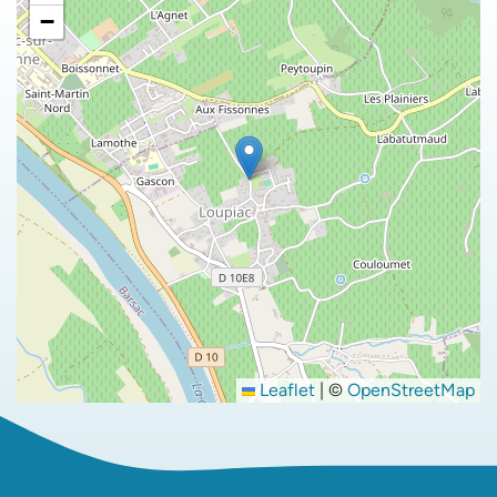
−
Leaflet
|
©
OpenStreetMap