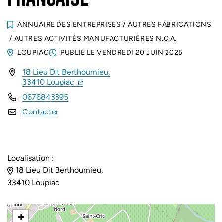
ANNUAIRE DES ENTREPRISES
/
AUTRES FABRICATIONS
/
AUTRES ACTIVITÉS MANUFACTURIÈRES N.C.A.
LOUPIAC
PUBLIÉ LE
VENDREDI 20 JUIN 2025
18 Lieu Dit Berthoumieu,
INFOS UTILES
(ouverture dans un nouvel onglet)
(ouverture dans un nouvel onglet)
33410 Loupiac
0676843395
Contacter
Localisation :
18 Lieu Dit Berthoumieu,
33410 Loupiac
+