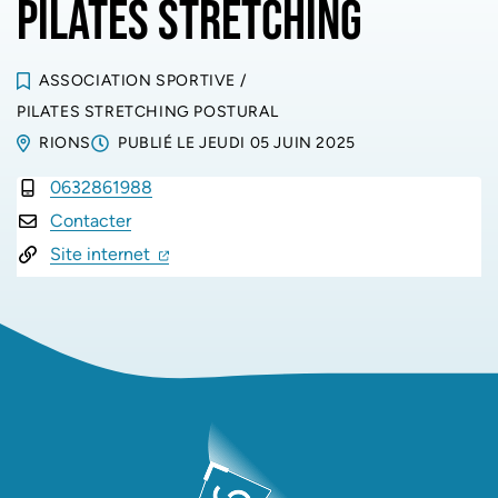
PILATES STRETCHING
ASSOCIATION SPORTIVE
/
PILATES STRETCHING POSTURAL
RIONS
PUBLIÉ LE
JEUDI 05 JUIN 2025
0632861988
INFOS UTILES
Contacter
(ouverture dans un nouvel onglet)
(ouverture dans un nouvel onglet)
Site internet