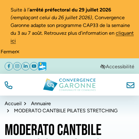
Gestion des traceurs
Suite à l’
arrêté préfectoral du 29 juillet 2026
(remplaçant celui du 26 juillet 2026)
, Convergence
Garonne adapte son programme CAP33 de la semaine
du 3 au 7 août. Retrouvez plus d’information en
cliquant
ici
Fermer
Aller
Aller
Aller
Accessibilité
Facebook
(ouverture dans un nouvel onglet)
Instagram
(ouverture dans un nouvel onglet)
Linkedin
(ouverture dans un nouvel onglet)
YouTube
(ouverture dans un nouvel onglet)
Météo
(ouverture dans un nouvel onglet)
à
au
au
la
contenu
pied
navigation
de
TÉL.
NOUS
Convergence Garonne
page
Accueil
Annuaire
MODERATO CANTBILE PILATES STRETCHING
MODERATO CANTBILE