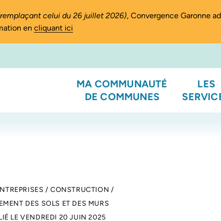
(remplaçant celui du 26 juillet 2026)
, Convergence Garonne a
rmation en
cliquant ici
MA COMMUNAUTÉ
LES
DE COMMUNES
SERVIC
ENTREPRISES
/
CONSTRUCTION
/
EMENT DES SOLS ET DES MURS
LIÉ LE
VENDREDI 20 JUIN 2025