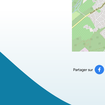
Partager sur
Pa
(ou