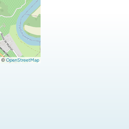
©
OpenStreetMap