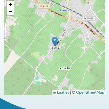
+
−
Leaflet
|
©
OpenStreetMap