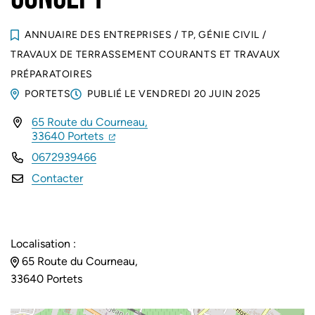
ANNUAIRE DES ENTREPRISES
/
TP, GÉNIE CIVIL
/
TRAVAUX DE TERRASSEMENT COURANTS ET TRAVAUX
PRÉPARATOIRES
PORTETS
PUBLIÉ LE
VENDREDI 20 JUIN 2025
65 Route du Courneau,
INFOS UTILES
(ouverture dans un nouvel onglet)
(ouverture dans un nouvel onglet)
33640 Portets
0672939466
Contacter
Localisation :
65 Route du Courneau,
33640 Portets