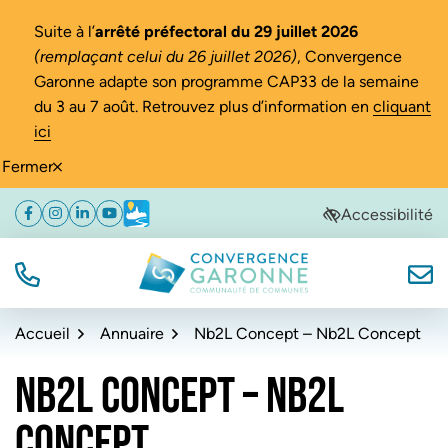
Gestion des traceurs
Suite à l’
arrêté préfectoral du 29 juillet 2026
(remplaçant celui du 26 juillet 2026)
, Convergence
Garonne adapte son programme CAP33 de la semaine
du 3 au 7 août. Retrouvez plus d’information en
cliquant
ici
Fermer
Aller
Aller
Aller
Accessibilité
Facebook
(ouverture dans un nouvel onglet)
Instagram
(ouverture dans un nouvel onglet)
Linkedin
(ouverture dans un nouvel onglet)
YouTube
(ouverture dans un nouvel onglet)
Météo
(ouverture dans un nouvel onglet)
à
au
au
la
contenu
pied
navigation
de
TÉL.
NOUS
Convergence Garonne
page
Accueil
Annuaire
Nb2L Concept – Nb2L Concept
NB2L CONCEPT – NB2L
CONCEPT