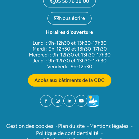
05 56 76 38 00
Nous écrire
Horaires d'ouverture
Lundi : 9h-12h30 et 13h30-17h30
Mardi : 9h-12h30 et 13h30-17h30
Mercredi : 9h-12h30 et 13h30-17h30
Jeudi : 9h-12h30 et 13h30-17h30
Vendredi : 9h-12h30
Accès aux bâtiments de la CDC
Facebook
(ouverture dans un nouvel onglet)
Instagram
(ouverture dans un nouvel onglet)
Linkedin
(ouverture dans un nouvel onglet)
YouTube
(ouverture dans un nouvel ong
Météo
(ouverture dans un nouv
Gestion des cookies
Plan du site
Mentions légales
Politique de confidentialité