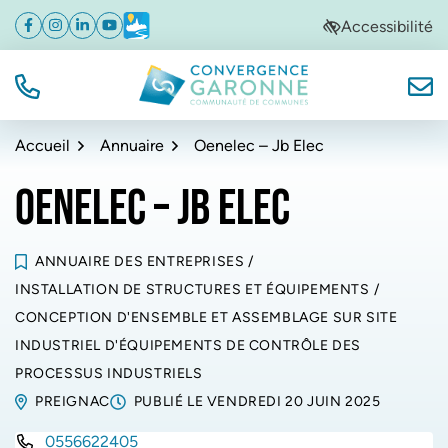
Gestion des traceurs
Aller
Aller
Aller
Accessibilité
Facebook
(ouverture dans un nouvel onglet)
Instagram
(ouverture dans un nouvel onglet)
Linkedin
(ouverture dans un nouvel onglet)
YouTube
(ouverture dans un nouvel onglet)
Météo
(ouverture dans un nouvel onglet)
à
au
au
la
contenu
pied
navigation
de
TÉL.
NOUS
Convergence Garonne
page
Accueil
Annuaire
Oenelec – Jb Elec
OENELEC – JB ELEC
ANNUAIRE DES ENTREPRISES
/
INSTALLATION DE STRUCTURES ET ÉQUIPEMENTS
/
CONCEPTION D'ENSEMBLE ET ASSEMBLAGE SUR SITE
INDUSTRIEL D'ÉQUIPEMENTS DE CONTRÔLE DES
PROCESSUS INDUSTRIELS
PREIGNAC
PUBLIÉ LE
VENDREDI 20 JUIN 2025
0556622405
INFOS UTILES