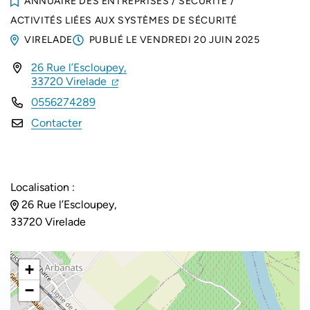
ANNUAIRE DES ENTREPRISES
/
SÉCURITÉ
/
ACTIVITÉS LIÉES AUX SYSTÈMES DE SÉCURITÉ
VIRELADE
PUBLIÉ LE
VENDREDI 20 JUIN 2025
26 Rue l’Escloupey,
INFOS UTILES
(ouverture dans un nouvel onglet)
(ouverture dans un nouvel onglet)
33720 Virelade
0556274289
Contacter
Localisation :
26 Rue l’Escloupey,
33720 Virelade
+
−