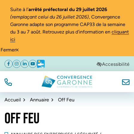
Gestion des traceurs
Suite à l’
arrêté préfectoral du 29 juillet 2026
(remplaçant celui du 26 juillet 2026)
, Convergence
Garonne adapte son programme CAP33 de la semaine
du 3 au 7 août. Retrouvez plus d’information en
cliquant
ici
Fermer
Aller
Aller
Aller
Accessibilité
Facebook
(ouverture dans un nouvel onglet)
Instagram
(ouverture dans un nouvel onglet)
Linkedin
(ouverture dans un nouvel onglet)
YouTube
(ouverture dans un nouvel onglet)
Météo
(ouverture dans un nouvel onglet)
à
au
au
la
contenu
pied
navigation
de
TÉL.
NOUS
Convergence Garonne
page
Accueil
Annuaire
Off Feu
OFF FEU