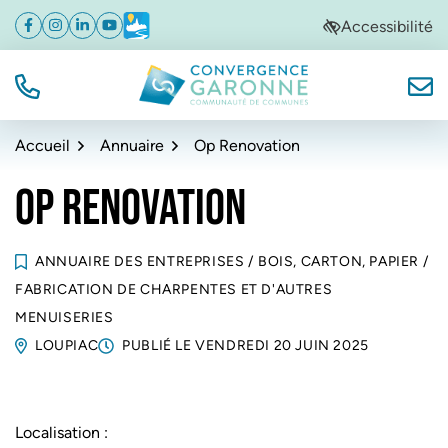
Gestion des traceurs
Aller
Aller
Aller
Accessibilité
Facebook
(ouverture dans un nouvel onglet)
Instagram
(ouverture dans un nouvel onglet)
Linkedin
(ouverture dans un nouvel onglet)
YouTube
(ouverture dans un nouvel onglet)
Météo
(ouverture dans un nouvel onglet)
à
au
au
la
contenu
pied
navigation
de
TÉL.
NOUS
Convergence Garonne
page
Accueil
Annuaire
Op Renovation
OP RENOVATION
ANNUAIRE DES ENTREPRISES
/
BOIS, CARTON, PAPIER
/
FABRICATION DE CHARPENTES ET D'AUTRES
MENUISERIES
LOUPIAC
PUBLIÉ LE
VENDREDI 20 JUIN 2025
Localisation :