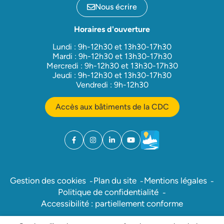
Nous écrire
Horaires d'ouverture
Lundi : 9h-12h30 et 13h30-17h30
Mardi : 9h-12h30 et 13h30-17h30
Mercredi : 9h-12h30 et 13h30-17h30
Jeudi : 9h-12h30 et 13h30-17h30
Vendredi : 9h-12h30
Accès aux bâtiments de la CDC
Facebook
(ouverture dans un nouvel onglet)
Instagram
(ouverture dans un nouvel onglet)
Linkedin
(ouverture dans un nouvel onglet)
YouTube
(ouverture dans un nouvel ong
Météo
(ouverture dans un nouv
Gestion des cookies
Plan du site
Mentions légales
Politique de confidentialité
Accessibilité : partiellement conforme