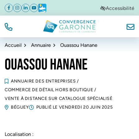
Gestion des traceurs
Aller
Aller
Aller
Accessibilité
Facebook
(ouverture dans un nouvel onglet)
Instagram
(ouverture dans un nouvel onglet)
Linkedin
(ouverture dans un nouvel onglet)
YouTube
(ouverture dans un nouvel onglet)
Météo
(ouverture dans un nouvel onglet)
à
au
au
la
contenu
pied
navigation
de
TÉL.
NOUS
Convergence Garonne
page
Accueil
Annuaire
Ouassou Hanane
OUASSOU HANANE
ANNUAIRE DES ENTREPRISES
/
COMMERCE DE DÉTAIL HORS BOUTIQUE
/
VENTE À DISTANCE SUR CATALOGUE SPÉCIALISÉ
BÉGUEY
PUBLIÉ LE
VENDREDI 20 JUIN 2025
Localisation :