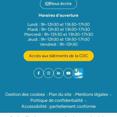
Nous écrire
Horaires d'ouverture
Lundi : 9h-12h30 et 13h30-17h30
Mardi : 9h-12h30 et 13h30-17h30
Mercredi : 9h-12h30 et 13h30-17h30
Jeudi : 9h-12h30 et 13h30-17h30
Vendredi : 9h-12h30
Accès aux bâtiments de la CDC
Facebook
(ouverture dans un nouvel onglet)
Instagram
(ouverture dans un nouvel onglet)
Linkedin
(ouverture dans un nouvel onglet)
YouTube
(ouverture dans un nouvel ong
Météo
(ouverture dans un nouv
Gestion des cookies
Plan du site
Mentions légales
Politique de confidentialité
Accessibilité : partiellement conforme