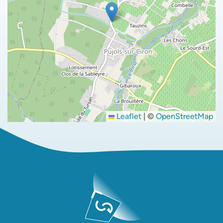
Leaflet
|
©
OpenStreetMap