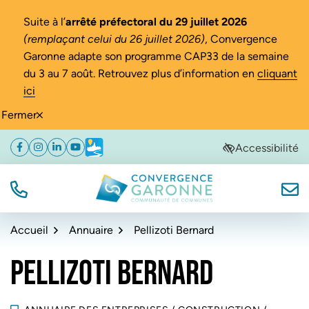
Gestion des traceurs
Suite à l’
arrêté préfectoral du 29 juillet 2026
(remplaçant celui du 26 juillet 2026)
, Convergence
Garonne adapte son programme CAP33 de la semaine
du 3 au 7 août. Retrouvez plus d’information en
cliquant
ici
Fermer
Aller
Aller
Aller
Accessibilité
Facebook
(ouverture dans un nouvel onglet)
Instagram
(ouverture dans un nouvel onglet)
Linkedin
(ouverture dans un nouvel onglet)
YouTube
(ouverture dans un nouvel onglet)
Météo
(ouverture dans un nouvel onglet)
à
au
au
la
contenu
pied
navigation
de
TÉL.
NOUS
Convergence Garonne
page
Accueil
Annuaire
Pellizoti Bernard
PELLIZOTI BERNARD