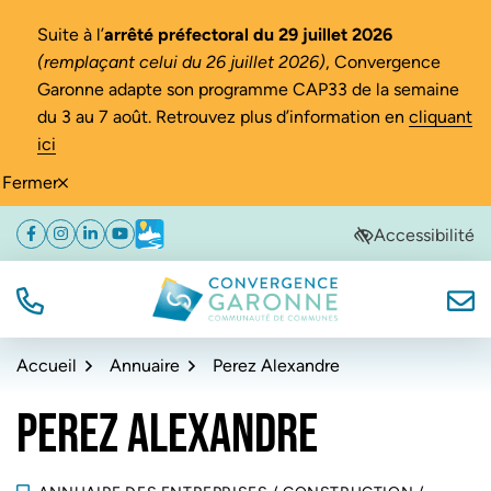
Gestion des traceurs
Suite à l’
arrêté préfectoral du 29 juillet 2026
(remplaçant celui du 26 juillet 2026)
, Convergence
Garonne adapte son programme CAP33 de la semaine
du 3 au 7 août. Retrouvez plus d’information en
cliquant
ici
Fermer
Aller
Aller
Aller
Accessibilité
Facebook
(ouverture dans un nouvel onglet)
Instagram
(ouverture dans un nouvel onglet)
Linkedin
(ouverture dans un nouvel onglet)
YouTube
(ouverture dans un nouvel onglet)
Météo
(ouverture dans un nouvel onglet)
à
au
au
la
contenu
pied
navigation
de
TÉL.
NOUS
Convergence Garonne
page
Accueil
Annuaire
Perez Alexandre
PEREZ ALEXANDRE