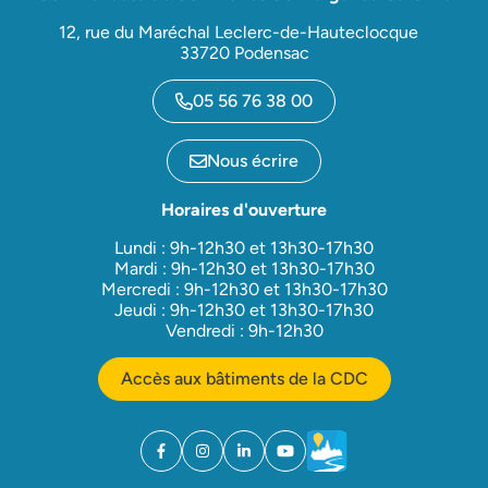
12, rue du Maréchal Leclerc-de-Hauteclocque
33720 Podensac
05 56 76 38 00
Nous écrire
Horaires d'ouverture
Lundi : 9h-12h30 et 13h30-17h30
Mardi : 9h-12h30 et 13h30-17h30
Mercredi : 9h-12h30 et 13h30-17h30
Jeudi : 9h-12h30 et 13h30-17h30
Vendredi : 9h-12h30
Accès aux bâtiments de la CDC
Facebook
(ouverture dans un nouvel onglet)
Instagram
(ouverture dans un nouvel onglet)
Linkedin
(ouverture dans un nouvel onglet)
YouTube
(ouverture dans un nouvel ong
Météo
(ouverture dans un nouv