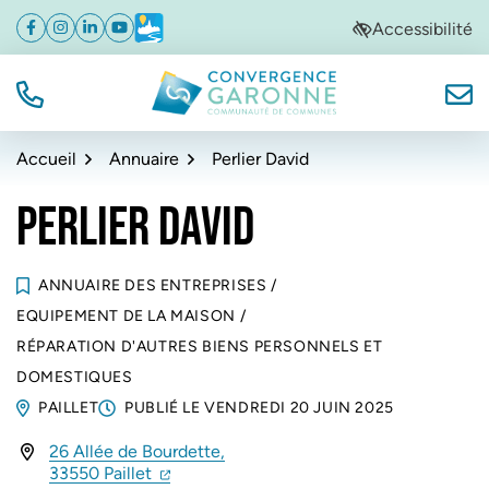
Gestion des traceurs
Aller
Aller
Aller
Accessibilité
Facebook
(ouverture dans un nouvel onglet)
Instagram
(ouverture dans un nouvel onglet)
Linkedin
(ouverture dans un nouvel onglet)
YouTube
(ouverture dans un nouvel onglet)
Météo
(ouverture dans un nouvel onglet)
à
au
au
la
contenu
pied
navigation
de
TÉL.
NOUS
Convergence Garonne
page
Accueil
Annuaire
Perlier David
PERLIER DAVID
ANNUAIRE DES ENTREPRISES
/
EQUIPEMENT DE LA MAISON
/
RÉPARATION D'AUTRES BIENS PERSONNELS ET
DOMESTIQUES
PAILLET
PUBLIÉ LE
VENDREDI 20 JUIN 2025
26 Allée de Bourdette,
INFOS UTILES
(ouverture dans un nouvel onglet)
(ouverture dans un nouvel onglet)
33550 Paillet