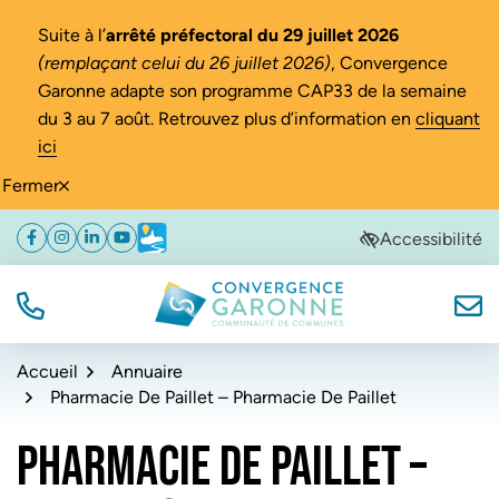
Gestion des traceurs
Suite à l’
arrêté préfectoral du 29 juillet 2026
(remplaçant celui du 26 juillet 2026)
, Convergence
Garonne adapte son programme CAP33 de la semaine
du 3 au 7 août. Retrouvez plus d’information en
cliquant
ici
Fermer
Aller
Aller
Aller
Accessibilité
Facebook
(ouverture dans un nouvel onglet)
Instagram
(ouverture dans un nouvel onglet)
Linkedin
(ouverture dans un nouvel onglet)
YouTube
(ouverture dans un nouvel onglet)
Météo
(ouverture dans un nouvel onglet)
à
au
au
la
contenu
pied
navigation
de
TÉL.
NOUS
Convergence Garonne
page
Accueil
Annuaire
Pharmacie De Paillet – Pharmacie De Paillet
PHARMACIE DE PAILLET –