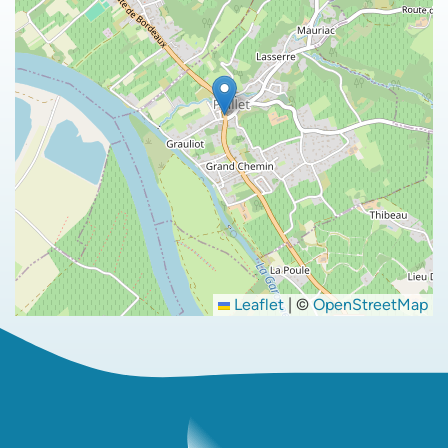
Leaflet
|
©
OpenStreetMap