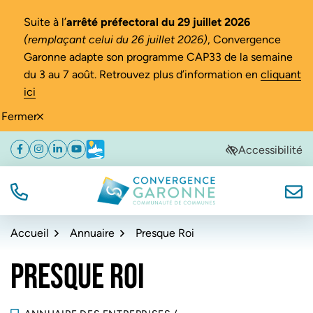
Gestion des traceurs
Suite à l’
arrêté préfectoral du 29 juillet 2026
(remplaçant celui du 26 juillet 2026)
, Convergence
Garonne adapte son programme CAP33 de la semaine
du 3 au 7 août. Retrouvez plus d’information en
cliquant
ici
Fermer
Aller
Aller
Aller
Accessibilité
Facebook
(ouverture dans un nouvel onglet)
Instagram
(ouverture dans un nouvel onglet)
Linkedin
(ouverture dans un nouvel onglet)
YouTube
(ouverture dans un nouvel onglet)
Météo
(ouverture dans un nouvel onglet)
à
au
au
la
contenu
pied
navigation
de
TÉL.
NOUS
Convergence Garonne
page
Accueil
Annuaire
Presque Roi
PRESQUE ROI