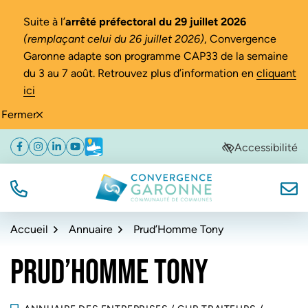
Gestion des traceurs
Suite à l’
arrêté préfectoral du 29 juillet 2026
(remplaçant celui du 26 juillet 2026)
, Convergence
Garonne adapte son programme CAP33 de la semaine
du 3 au 7 août. Retrouvez plus d’information en
cliquant
ici
Fermer
Aller
Aller
Aller
Accessibilité
Facebook
(ouverture dans un nouvel onglet)
Instagram
(ouverture dans un nouvel onglet)
Linkedin
(ouverture dans un nouvel onglet)
YouTube
(ouverture dans un nouvel onglet)
Météo
(ouverture dans un nouvel onglet)
à
au
au
la
contenu
pied
navigation
de
TÉL.
NOUS
Convergence Garonne
page
Accueil
Annuaire
Prud’Homme Tony
PRUD’HOMME TONY