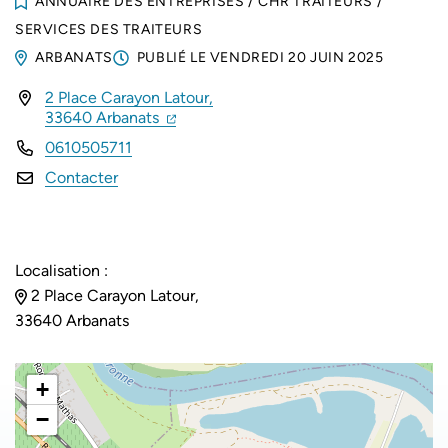
ANNUAIRE DES ENTREPRISES
/
CHR TRAITEURS
/
SERVICES DES TRAITEURS
ARBANATS
PUBLIÉ LE
VENDREDI 20 JUIN 2025
2 Place Carayon Latour,
INFOS UTILES
(ouverture dans un nouvel onglet)
(ouverture dans un nouvel onglet)
33640 Arbanats
0610505711
Contacter
Localisation :
2 Place Carayon Latour,
33640 Arbanats
+
−