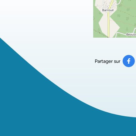
Partager sur
Pa
(ou