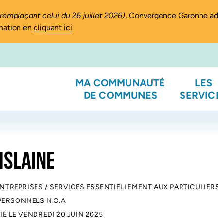
(remplaçant celui du 26 juillet 2026)
, Convergence Garonne a
rmation en
cliquant ici
MA COMMUNAUTÉ
LES
DE COMMUNES
SERVIC
ISLAINE
ENTREPRISES
/
SERVICES ESSENTIELLEMENT AUX PARTICULIER
PERSONNELS N.C.A.
IÉ LE
VENDREDI 20 JUIN 2025