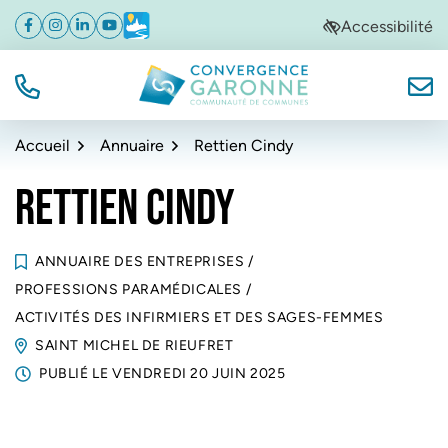
Gestion des traceurs
Aller
Aller
Aller
Accessibilité
Facebook
(ouverture dans un nouvel onglet)
Instagram
(ouverture dans un nouvel onglet)
Linkedin
(ouverture dans un nouvel onglet)
YouTube
(ouverture dans un nouvel onglet)
Météo
(ouverture dans un nouvel onglet)
à
au
au
la
contenu
pied
navigation
de
TÉL.
NOUS
Convergence Garonne
page
Accueil
Annuaire
Rettien Cindy
RETTIEN CINDY
ANNUAIRE DES ENTREPRISES
/
PROFESSIONS PARAMÉDICALES
/
ACTIVITÉS DES INFIRMIERS ET DES SAGES-FEMMES
SAINT MICHEL DE RIEUFRET
PUBLIÉ LE
VENDREDI 20 JUIN 2025