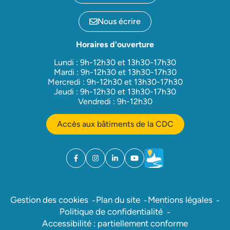
Nous écrire
Horaires d'ouverture
Lundi : 9h-12h30 et 13h30-17h30
Mardi : 9h-12h30 et 13h30-17h30
Mercredi : 9h-12h30 et 13h30-17h30
Jeudi : 9h-12h30 et 13h30-17h30
Vendredi : 9h-12h30
Accès aux bâtiments de la CDC
Facebook
(ouverture dans un nouvel onglet)
Instagram
(ouverture dans un nouvel onglet)
Linkedin
(ouverture dans un nouvel onglet)
YouTube
(ouverture dans un nouvel ong
Météo
(ouverture dans un nouv
Gestion des cookies
Plan du site
Mentions légales
Politique de confidentialité
Accessibilité : partiellement conforme