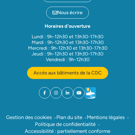
Nous écrire
Horaires d'ouverture
Lundi : 9h-12h30 et 13h30-17h30
Mardi : 9h-12h30 et 13h30-17h30
Mercredi : 9h-12h30 et 13h30-17h30
Jeudi : 9h-12h30 et 13h30-17h30
Vendredi : 9h-12h30
Accès aux bâtiments de la CDC
Facebook
(ouverture dans un nouvel onglet)
Instagram
(ouverture dans un nouvel onglet)
Linkedin
(ouverture dans un nouvel onglet)
YouTube
(ouverture dans un nouvel ong
Météo
(ouverture dans un nouv
Gestion des cookies
Plan du site
Mentions légales
Politique de confidentialité
Accessibilité : partiellement conforme