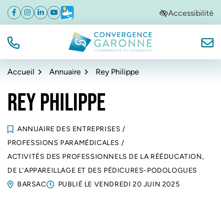
Gestion des traceurs
Aller
Aller
Aller
Accessibilité
Facebook
(ouverture dans un nouvel onglet)
Instagram
(ouverture dans un nouvel onglet)
Linkedin
(ouverture dans un nouvel onglet)
YouTube
(ouverture dans un nouvel onglet)
Météo
(ouverture dans un nouvel onglet)
à
au
au
la
contenu
pied
navigation
de
TÉL.
NOUS
Convergence Garonne
page
Accueil
Annuaire
Rey Philippe
REY PHILIPPE
ANNUAIRE DES ENTREPRISES
/
PROFESSIONS PARAMÉDICALES
/
ACTIVITÉS DES PROFESSIONNELS DE LA RÉÉDUCATION,
DE L'APPAREILLAGE ET DES PÉDICURES-PODOLOGUES
BARSAC
PUBLIÉ LE
VENDREDI 20 JUIN 2025