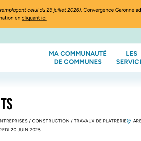
(remplaçant celui du 26 juillet 2026)
, Convergence Garonne a
rmation en
cliquant ici
MA COMMUNAUTÉ
LES
DE COMMUNES
SERVIC
ITS
ENTREPRISES
/
CONSTRUCTION
/
TRAVAUX DE PLÂTRERIE
AR
EDI 20 JUIN 2025