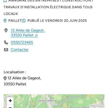
ANNUAIRE DES ENTREPRISES
/
CONSTRUCTION
/
TRAVAUX D'INSTALLATION ÉLECTRIQUE DANS TOUS
LOCAUX
PAILLET
PUBLIÉ LE
VENDREDI 20 JUIN 2025
12 Allée de Gageot,
INFOS UTILES
(ouverture dans un nouvel onglet)
(ouverture dans un nouvel onglet)
33550 Paillet
0556723465
Contacter
Localisation :
12 Allée de Gageot,
33550 Paillet
+
−