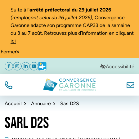
Gestion des traceurs
Suite à l’
arrêté préfectoral du 29 juillet 2026
(remplaçant celui du 26 juillet 2026)
, Convergence
Garonne adapte son programme CAP33 de la semaine
du 3 au 7 août. Retrouvez plus d’information en
cliquant
ici
Fermer
Aller
Aller
Aller
Accessibilité
Facebook
(ouverture dans un nouvel onglet)
Instagram
(ouverture dans un nouvel onglet)
Linkedin
(ouverture dans un nouvel onglet)
YouTube
(ouverture dans un nouvel onglet)
Météo
(ouverture dans un nouvel onglet)
à
au
au
la
contenu
pied
navigation
de
TÉL.
NOUS
Convergence Garonne
page
Accueil
Annuaire
Sarl D2S
SARL D2S