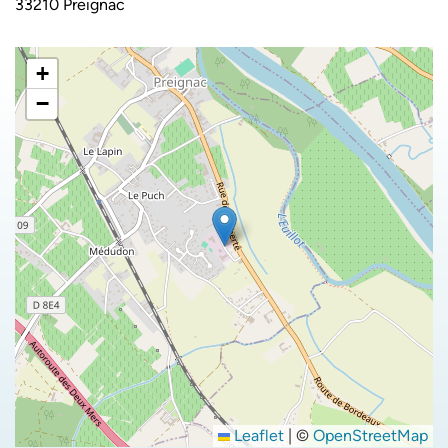
33210 Preignac
+
−
Leaflet
|
©
OpenStreetMap