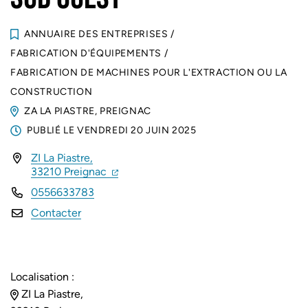
ANNUAIRE DES ENTREPRISES
/
FABRICATION D'ÉQUIPEMENTS
/
FABRICATION DE MACHINES POUR L'EXTRACTION OU LA
CONSTRUCTION
ZA LA PIASTRE, PREIGNAC
PUBLIÉ LE
VENDREDI 20 JUIN 2025
ZI La Piastre,
INFOS UTILES
(ouverture dans un nouvel onglet)
(ouverture dans un nouvel onglet)
33210 Preignac
0556633783
Contacter
Localisation :
ZI La Piastre,