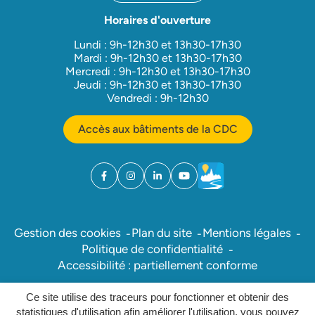
Horaires d'ouverture
Lundi : 9h-12h30 et 13h30-17h30
Mardi : 9h-12h30 et 13h30-17h30
Mercredi : 9h-12h30 et 13h30-17h30
Jeudi : 9h-12h30 et 13h30-17h30
Vendredi : 9h-12h30
Accès aux bâtiments de la CDC
Facebook
(ouverture dans un nouvel onglet)
Instagram
(ouverture dans un nouvel onglet)
Linkedin
(ouverture dans un nouvel onglet)
YouTube
(ouverture dans un nouvel ong
Météo
(ouverture dans un nouv
Gestion des cookies
Plan du site
Mentions légales
Politique de confidentialité
Accessibilité : partiellement conforme
Ce site utilise des traceurs pour fonctionner et obtenir des
Inovagora (ouverture dans un nou
Site réalisé par
statistiques d'utilisation afin améliorer l'utilisation, vous pouvez