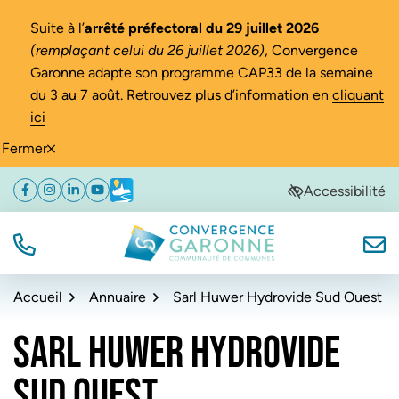
Gestion des traceurs
Suite à l’
arrêté préfectoral du 29 juillet 2026
(remplaçant celui du 26 juillet 2026)
, Convergence
Garonne adapte son programme CAP33 de la semaine
du 3 au 7 août. Retrouvez plus d’information en
cliquant
ici
Fermer
Aller
Aller
Aller
Accessibilité
Facebook
(ouverture dans un nouvel onglet)
Instagram
(ouverture dans un nouvel onglet)
Linkedin
(ouverture dans un nouvel onglet)
YouTube
(ouverture dans un nouvel onglet)
Météo
(ouverture dans un nouvel onglet)
à
au
au
la
contenu
pied
navigation
de
TÉL.
NOUS
Convergence Garonne
page
Accueil
Annuaire
Sarl Huwer Hydrovide Sud Ouest
SARL HUWER HYDROVIDE
SUD OUEST