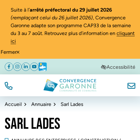
Gestion des traceurs
Suite à l’
arrêté préfectoral du 29 juillet 2026
(remplaçant celui du 26 juillet 2026)
, Convergence
Garonne adapte son programme CAP33 de la semaine
du 3 au 7 août. Retrouvez plus d’information en
cliquant
ici
Fermer
Aller
Aller
Aller
Accessibilité
Facebook
(ouverture dans un nouvel onglet)
Instagram
(ouverture dans un nouvel onglet)
Linkedin
(ouverture dans un nouvel onglet)
YouTube
(ouverture dans un nouvel onglet)
Météo
(ouverture dans un nouvel onglet)
à
au
au
la
contenu
pied
navigation
de
TÉL.
NOUS
Convergence Garonne
page
Accueil
Annuaire
Sarl Lades
SARL LADES