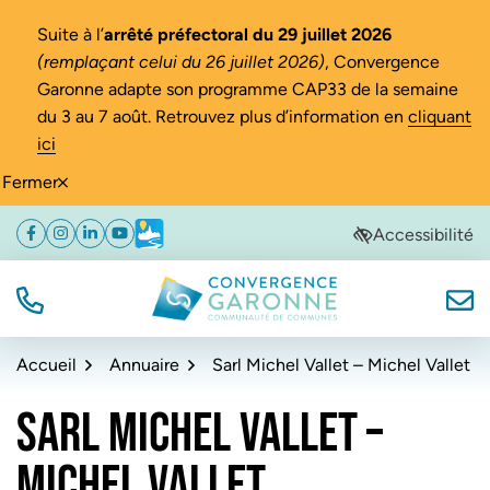
Gestion des traceurs
Suite à l’
arrêté préfectoral du 29 juillet 2026
(remplaçant celui du 26 juillet 2026)
, Convergence
Garonne adapte son programme CAP33 de la semaine
du 3 au 7 août. Retrouvez plus d’information en
cliquant
ici
Fermer
Aller
Aller
Aller
Accessibilité
Facebook
(ouverture dans un nouvel onglet)
Instagram
(ouverture dans un nouvel onglet)
Linkedin
(ouverture dans un nouvel onglet)
YouTube
(ouverture dans un nouvel onglet)
Météo
(ouverture dans un nouvel onglet)
à
au
au
la
contenu
pied
navigation
de
TÉL.
NOUS
Convergence Garonne
page
Accueil
Annuaire
Sarl Michel Vallet – Michel Vallet
SARL MICHEL VALLET –
MICHEL VALLET