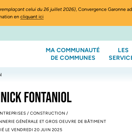
(remplaçant celui du 26 juillet 2026)
, Convergence Garonne a
rmation en
cliquant ici
MA COMMUNAUTÉ
LES
DE COMMUNES
SERVIC
l
NICK FONTANIOL
ENTREPRISES
/
CONSTRUCTION
/
NERIE GÉNÉRALE ET GROS OEUVRE DE BÂTIMENT
IÉ LE
VENDREDI 20 JUIN 2025