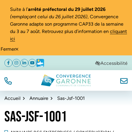
Gestion des traceurs
Suite à l’
arrêté préfectoral du 29 juillet 2026
(remplaçant celui du 26 juillet 2026)
, Convergence
Garonne adapte son programme CAP33 de la semaine
du 3 au 7 août. Retrouvez plus d’information en
cliquant
ici
Fermer
Aller
Aller
Aller
Accessibilité
Facebook
(ouverture dans un nouvel onglet)
Instagram
(ouverture dans un nouvel onglet)
Linkedin
(ouverture dans un nouvel onglet)
YouTube
(ouverture dans un nouvel onglet)
Météo
(ouverture dans un nouvel onglet)
à
au
au
la
contenu
pied
navigation
de
TÉL.
NOUS
Convergence Garonne
page
Accueil
Annuaire
Sas-Jsf-1001
SAS-JSF-1001