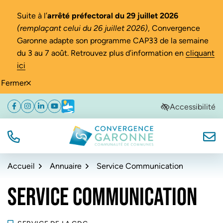
Gestion des traceurs
Suite à l’
arrêté préfectoral du 29 juillet 2026
(remplaçant celui du 26 juillet 2026)
, Convergence
Garonne adapte son programme CAP33 de la semaine
du 3 au 7 août. Retrouvez plus d’information en
cliquant
ici
Fermer
Aller
Aller
Aller
Accessibilité
Facebook
(ouverture dans un nouvel onglet)
Instagram
(ouverture dans un nouvel onglet)
Linkedin
(ouverture dans un nouvel onglet)
YouTube
(ouverture dans un nouvel onglet)
Météo
(ouverture dans un nouvel onglet)
à
au
au
la
contenu
pied
navigation
de
TÉL.
NOUS
Convergence Garonne
page
Accueil
Annuaire
Service Communication
SERVICE COMMUNICATION