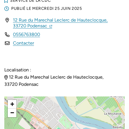
SERVICE DE LA CDC
PUBLIÉ LE
MERCREDI 25 JUIN 2025
12 Rue du Marechal Leclerc de Hauteclocque,
INFOS UTILES
(ouverture dans un nouvel onglet)
(ouverture dans un nouvel onglet)
33720 Podensac
0556763800
Contacter
Localisation :
12 Rue du Marechal Leclerc de Hauteclocque,
33720 Podensac
+
−