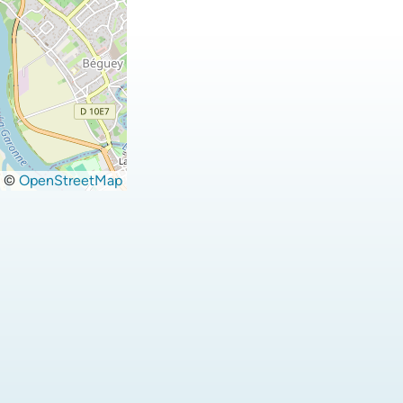
©
OpenStreetMap