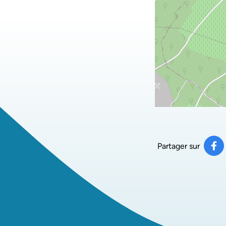
Partager sur
Pa
(ou