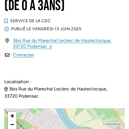
(DE 0 À 3ANS)
SERVICE DE LA CDC
PUBLIÉ LE
VENDREDI 13 JUIN 2025
3bis Rue du Marechal Leclerc de Hauteclocque,
INFOS UTILES
(ouverture dans un nouvel onglet)
(ouverture dans un nouvel onglet)
33720 Podensac
Contacter
Localisation :
3bis Rue du Marechal Leclerc de Hauteclocque,
33720 Podensac
+
−