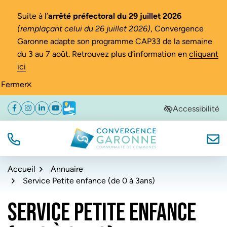
Gestion des traceurs
Suite à l’
arrêté préfectoral du 29 juillet 2026
(remplaçant celui du 26 juillet 2026)
, Convergence
Garonne adapte son programme CAP33 de la semaine
du 3 au 7 août. Retrouvez plus d’information en
cliquant
ici
Fermer
Aller
Aller
Aller
Accessibilité
Facebook
(ouverture dans un nouvel onglet)
Instagram
(ouverture dans un nouvel onglet)
Linkedin
(ouverture dans un nouvel onglet)
YouTube
(ouverture dans un nouvel onglet)
Météo
(ouverture dans un nouvel onglet)
à
au
au
la
contenu
pied
navigation
de
TÉL.
NOUS
Convergence Garonne
page
Accueil
Annuaire
Service Petite enfance (de 0 à 3ans)
SERVICE PETITE ENFANCE