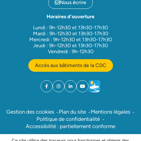
Nous écrire
Horaires d'ouverture
Lundi : 9h-12h30 et 13h30-17h30
Mardi : 9h-12h30 et 13h30-17h30
Mercredi : 9h-12h30 et 13h30-17h30
Jeudi : 9h-12h30 et 13h30-17h30
Vendredi : 9h-12h30
Accès aux bâtiments de la CDC
Facebook
(ouverture dans un nouvel onglet)
Instagram
(ouverture dans un nouvel onglet)
Linkedin
(ouverture dans un nouvel onglet)
YouTube
(ouverture dans un nouvel ong
Météo
(ouverture dans un nouv
Gestion des cookies
Plan du site
Mentions légales
Politique de confidentialité
Accessibilité : partiellement conforme
Ce site utilise des traceurs pour fonctionner et obtenir des