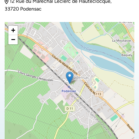
12 Rue du Marechal Leclerc de Hauteclocque,
33720 Podensac
+
−