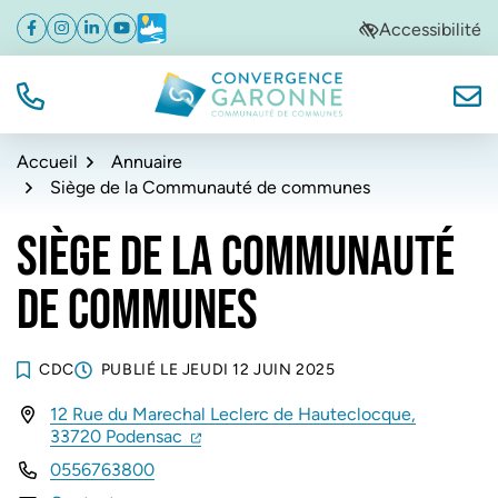
Gestion des traceurs
Aller
Aller
Aller
Accessibilité
Facebook
(ouverture dans un nouvel onglet)
Instagram
(ouverture dans un nouvel onglet)
Linkedin
(ouverture dans un nouvel onglet)
YouTube
(ouverture dans un nouvel onglet)
Météo
(ouverture dans un nouvel onglet)
à
au
au
la
contenu
pied
navigation
de
TÉL.
NOUS
Convergence Garonne
page
Accueil
Annuaire
Siège de la Communauté de communes
SIÈGE DE LA COMMUNAUTÉ
DE COMMUNES
CDC
PUBLIÉ LE
JEUDI 12 JUIN 2025
12 Rue du Marechal Leclerc de Hauteclocque,
INFOS UTILES
(ouverture dans un nouvel onglet)
(ouverture dans un nouvel onglet)
33720 Podensac
0556763800