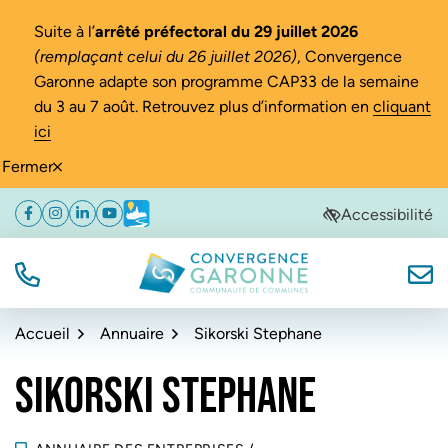
Gestion des traceurs
Suite à l’
arrêté préfectoral du 29 juillet 2026
(remplaçant celui du 26 juillet 2026)
, Convergence
Garonne adapte son programme CAP33 de la semaine
du 3 au 7 août. Retrouvez plus d’information en
cliquant
ici
Fermer
Aller
Aller
Aller
Accessibilité
Facebook
(ouverture dans un nouvel onglet)
Instagram
(ouverture dans un nouvel onglet)
Linkedin
(ouverture dans un nouvel onglet)
YouTube
(ouverture dans un nouvel onglet)
Météo
(ouverture dans un nouvel onglet)
à
au
au
la
contenu
pied
navigation
de
TÉL.
NOUS
Convergence Garonne
page
Accueil
Annuaire
Sikorski Stephane
SIKORSKI STEPHANE