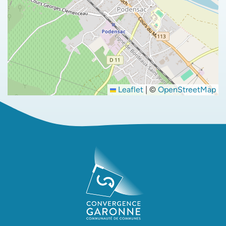
Leaflet
|
©
OpenStreetMap