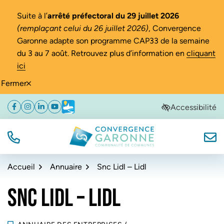
Gestion des traceurs
Suite à l’
arrêté préfectoral du 29 juillet 2026
(remplaçant celui du 26 juillet 2026)
, Convergence
Garonne adapte son programme CAP33 de la semaine
du 3 au 7 août. Retrouvez plus d’information en
cliquant
ici
Fermer
Aller
Aller
Aller
Accessibilité
Facebook
(ouverture dans un nouvel onglet)
Instagram
(ouverture dans un nouvel onglet)
Linkedin
(ouverture dans un nouvel onglet)
YouTube
(ouverture dans un nouvel onglet)
Météo
(ouverture dans un nouvel onglet)
à
au
au
la
contenu
pied
navigation
de
TÉL.
NOUS
Convergence Garonne
page
Accueil
Annuaire
Snc Lidl – Lidl
SNC LIDL – LIDL