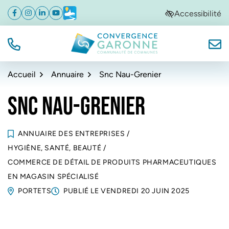
Gestion des traceurs
Aller
Aller
Aller
Accessibilité
Facebook
(ouverture dans un nouvel onglet)
Instagram
(ouverture dans un nouvel onglet)
Linkedin
(ouverture dans un nouvel onglet)
YouTube
(ouverture dans un nouvel onglet)
Météo
(ouverture dans un nouvel onglet)
à
au
au
la
contenu
pied
navigation
de
TÉL.
NOUS
Convergence Garonne
page
Accueil
Annuaire
Snc Nau-Grenier
SNC NAU-GRENIER
ANNUAIRE DES ENTREPRISES
/
HYGIÈNE, SANTÉ, BEAUTÉ
/
COMMERCE DE DÉTAIL DE PRODUITS PHARMACEUTIQUES
EN MAGASIN SPÉCIALISÉ
PORTETS
PUBLIÉ LE
VENDREDI 20 JUIN 2025