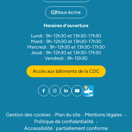
Nous écrire
Horaires d'ouverture
Lundi : 9h-12h30 et 13h30-17h30
Mardi : 9h-12h30 et 13h30-17h30
Mercredi : 9h-12h30 et 13h30-17h30
Jeudi : 9h-12h30 et 13h30-17h30
Vendredi : 9h-12h30
Accès aux bâtiments de la CDC
Facebook
(ouverture dans un nouvel onglet)
Instagram
(ouverture dans un nouvel onglet)
Linkedin
(ouverture dans un nouvel onglet)
YouTube
(ouverture dans un nouvel ong
Météo
(ouverture dans un nouv
Gestion des cookies
Plan du site
Mentions légales
Politique de confidentialité
Accessibilité : partiellement conforme