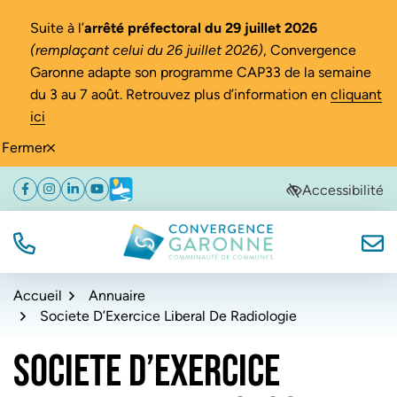
Gestion des traceurs
Suite à l’
arrêté préfectoral du 29 juillet 2026
(remplaçant celui du 26 juillet 2026)
, Convergence
Garonne adapte son programme CAP33 de la semaine
du 3 au 7 août. Retrouvez plus d’information en
cliquant
ici
Fermer
Aller
Aller
Aller
Accessibilité
Facebook
(ouverture dans un nouvel onglet)
Instagram
(ouverture dans un nouvel onglet)
Linkedin
(ouverture dans un nouvel onglet)
YouTube
(ouverture dans un nouvel onglet)
Météo
(ouverture dans un nouvel onglet)
à
au
au
la
contenu
pied
navigation
de
TÉL.
NOUS
Convergence Garonne
page
Accueil
Annuaire
Societe D’Exercice Liberal De Radiologie
SOCIETE D’EXERCICE