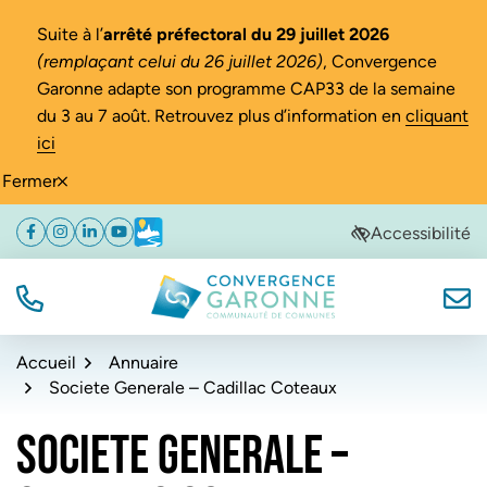
Gestion des traceurs
Suite à l’
arrêté préfectoral du 29 juillet 2026
(remplaçant celui du 26 juillet 2026)
, Convergence
Garonne adapte son programme CAP33 de la semaine
du 3 au 7 août. Retrouvez plus d’information en
cliquant
ici
Fermer
Aller
Aller
Aller
Accessibilité
Facebook
(ouverture dans un nouvel onglet)
Instagram
(ouverture dans un nouvel onglet)
Linkedin
(ouverture dans un nouvel onglet)
YouTube
(ouverture dans un nouvel onglet)
Météo
(ouverture dans un nouvel onglet)
à
au
au
la
contenu
pied
navigation
de
TÉL.
NOUS
Convergence Garonne
page
Accueil
Annuaire
Societe Generale – Cadillac Coteaux
SOCIETE GENERALE –