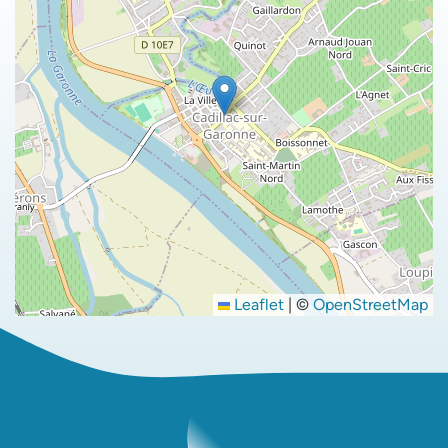
Leaflet
|
©
OpenStreetMap