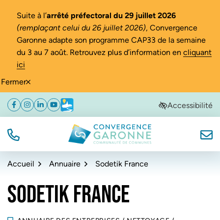
Gestion des traceurs
Suite à l’
arrêté préfectoral du 29 juillet 2026
(remplaçant celui du 26 juillet 2026)
, Convergence
Garonne adapte son programme CAP33 de la semaine
du 3 au 7 août. Retrouvez plus d’information en
cliquant
ici
Fermer
Aller
Aller
Aller
Accessibilité
Facebook
(ouverture dans un nouvel onglet)
Instagram
(ouverture dans un nouvel onglet)
Linkedin
(ouverture dans un nouvel onglet)
YouTube
(ouverture dans un nouvel onglet)
Météo
(ouverture dans un nouvel onglet)
à
au
au
la
contenu
pied
navigation
de
TÉL.
NOUS
Convergence Garonne
page
Accueil
Annuaire
Sodetik France
SODETIK FRANCE