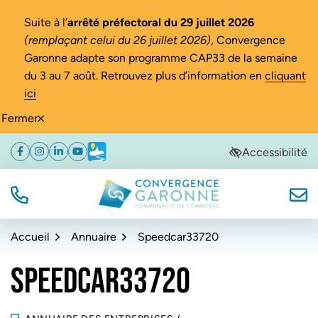
Gestion des traceurs
Suite à l’
arrêté préfectoral du 29 juillet 2026
(remplaçant celui du 26 juillet 2026)
, Convergence
Garonne adapte son programme CAP33 de la semaine
du 3 au 7 août. Retrouvez plus d’information en
cliquant
ici
Fermer
Aller
Aller
Aller
Accessibilité
Facebook
(ouverture dans un nouvel onglet)
Instagram
(ouverture dans un nouvel onglet)
Linkedin
(ouverture dans un nouvel onglet)
YouTube
(ouverture dans un nouvel onglet)
Météo
(ouverture dans un nouvel onglet)
à
au
au
la
contenu
pied
navigation
de
TÉL.
NOUS
Convergence Garonne
page
Accueil
Annuaire
Speedcar33720
SPEEDCAR33720