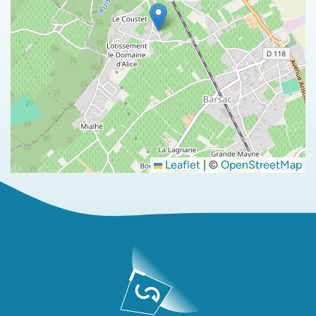
Leaflet
|
©
OpenStreetMap