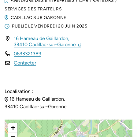
ANNUAIRE DES ENTREPRISES
/
CHR TRAITEURS
/
SERVICES DES TRAITEURS
CADILLAC SUR GARONNE
PUBLIÉ LE
VENDREDI 20 JUIN 2025
16 Hameau de Gaillardon,
INFOS UTILES
(ouverture dans un nouvel 
(ouverture dans un nouvel
33410 Cadillac-sur-Garonne
0633321389
Contacter
Localisation :
16 Hameau de Gaillardon,
33410 Cadillac-sur-Garonne
+
−