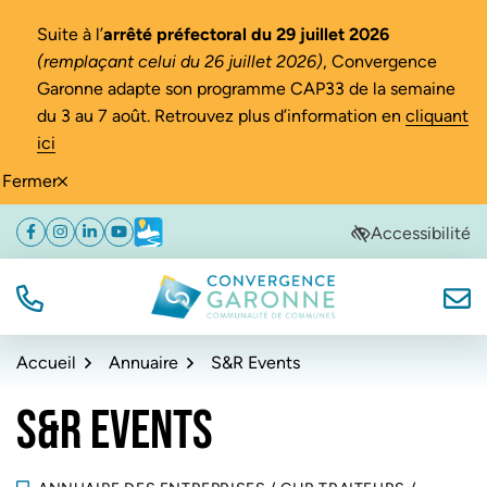
Gestion des traceurs
Suite à l’
arrêté préfectoral du 29 juillet 2026
(remplaçant celui du 26 juillet 2026)
, Convergence
Garonne adapte son programme CAP33 de la semaine
du 3 au 7 août. Retrouvez plus d’information en
cliquant
ici
Fermer
Aller
Aller
Aller
Accessibilité
Facebook
(ouverture dans un nouvel onglet)
Instagram
(ouverture dans un nouvel onglet)
Linkedin
(ouverture dans un nouvel onglet)
YouTube
(ouverture dans un nouvel onglet)
Météo
(ouverture dans un nouvel onglet)
à
au
au
la
contenu
pied
navigation
de
TÉL.
NOUS
Convergence Garonne
page
Accueil
Annuaire
S&R Events
S&R EVENTS