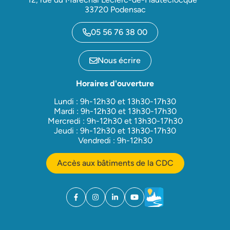
33720 Podensac
05 56 76 38 00
Nous écrire
Horaires d'ouverture
Lundi : 9h-12h30 et 13h30-17h30
Mardi : 9h-12h30 et 13h30-17h30
Mercredi : 9h-12h30 et 13h30-17h30
Jeudi : 9h-12h30 et 13h30-17h30
Vendredi : 9h-12h30
Accès aux bâtiments de la CDC
Facebook
(ouverture dans un nouvel onglet)
Instagram
(ouverture dans un nouvel onglet)
Linkedin
(ouverture dans un nouvel onglet)
YouTube
(ouverture dans un nouvel ong
Météo
(ouverture dans un nouv