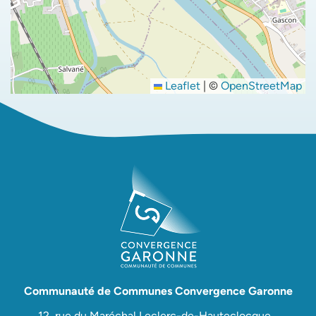
Leaflet
|
©
OpenStreetMap
Communauté de Communes Convergence Garonne
12, rue du Maréchal Leclerc-de-Hauteclocque