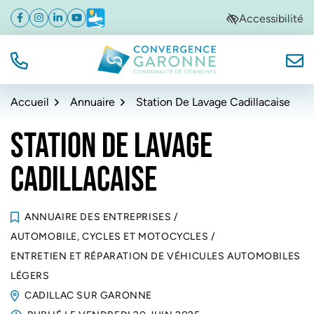
Gestion des traceurs
Aller
Aller
Aller
Accessibilité
Facebook
(ouverture dans un nouvel onglet)
Instagram
(ouverture dans un nouvel onglet)
Linkedin
(ouverture dans un nouvel onglet)
YouTube
(ouverture dans un nouvel onglet)
Météo
(ouverture dans un nouvel onglet)
à
au
au
la
contenu
pied
navigation
de
TÉL.
NOUS
Convergence Garonne
page
Accueil
Annuaire
Station De Lavage Cadillacaise
STATION DE LAVAGE
CADILLACAISE
ANNUAIRE DES ENTREPRISES
/
AUTOMOBILE, CYCLES ET MOTOCYCLES
/
ENTRETIEN ET RÉPARATION DE VÉHICULES AUTOMOBILES
LÉGERS
CADILLAC SUR GARONNE