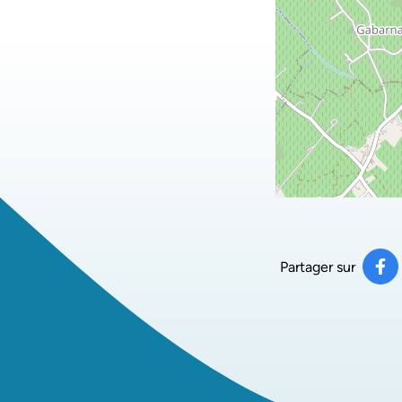
Partager sur
Pa
(ou