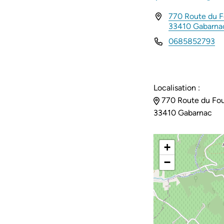
770 Route du F
INFOS UTILES
33410 Gabarn
0685852793
Localisation :
770 Route du Fou
33410 Gabarnac
+
−