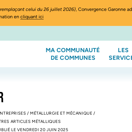
(remplaçant celui du 26 juillet 2026)
, Convergence Garonne a
rmation en
cliquant ici
MA COMMUNAUTÉ
LES
DE COMMUNES
SERVIC
R
ENTREPRISES
/
MÉTALLURGIE ET MÉCANIQUE
/
TRES ARTICLES MÉTALLIQUES
UBLIÉ LE
VENDREDI 20 JUIN 2025