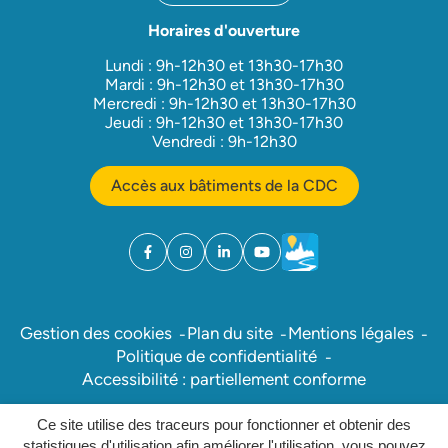
Horaires d'ouverture
Lundi : 9h-12h30 et 13h30-17h30
Mardi : 9h-12h30 et 13h30-17h30
Mercredi : 9h-12h30 et 13h30-17h30
Jeudi : 9h-12h30 et 13h30-17h30
Vendredi : 9h-12h30
Accès aux bâtiments de la CDC
Facebook
(ouverture dans un nouvel onglet)
Instagram
(ouverture dans un nouvel onglet)
Linkedin
(ouverture dans un nouvel onglet)
YouTube
(ouverture dans un nouvel ong
Météo
(ouverture dans un nouv
Gestion des cookies
Plan du site
Mentions légales
Politique de confidentialité
Accessibilité : partiellement conforme
Ce site utilise des traceurs pour fonctionner et obtenir des
Inovagora (ouverture dans un nou
Site réalisé par
statistiques d'utilisation afin améliorer l'utilisation, vous pouvez