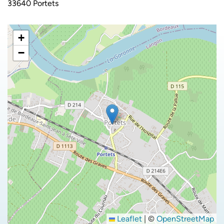
33640 Portets
+
−
Leaflet
|
©
OpenStreetMap