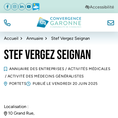
Gestion des traceurs
Aller
Aller
Aller
Accessibilité
Facebook
(ouverture dans un nouvel onglet)
Instagram
(ouverture dans un nouvel onglet)
Linkedin
(ouverture dans un nouvel onglet)
YouTube
(ouverture dans un nouvel onglet)
Météo
(ouverture dans un nouvel onglet)
à
au
au
la
contenu
pied
navigation
de
TÉL.
NOUS
Convergence Garonne
page
Accueil
Annuaire
Stef Vergez Seignan
STEF VERGEZ SEIGNAN
ANNUAIRE DES ENTREPRISES
/
ACTIVITÉS MÉDICALES
/
ACTIVITÉ DES MÉDECINS GÉNÉRALISTES
PORTETS
PUBLIÉ LE
VENDREDI 20 JUIN 2025
Localisation :
10 Grand Rue,